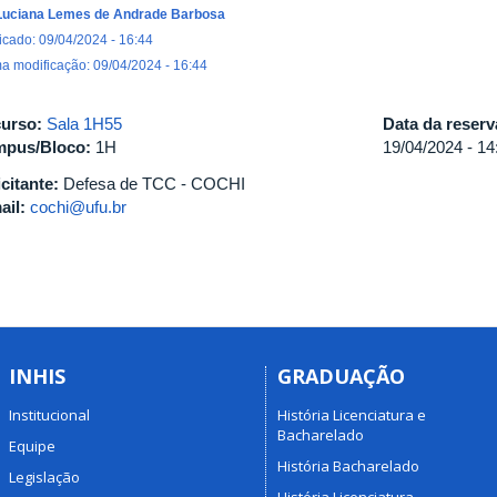
Luciana Lemes de Andrade Barbosa
icado: 09/04/2024 - 16:44
ma modificação: 09/04/2024 - 16:44
urso:
Sala 1H55
Data da reser
pus/Bloco:
1H
19/04/2024 -
14
icitante:
Defesa de TCC - COCHI
ail:
cochi@ufu.br
INHIS
GRADUAÇÃO
Institucional
História Licenciatura e
Bacharelado
Equipe
História Bacharelado
Legislação
História Licenciatura