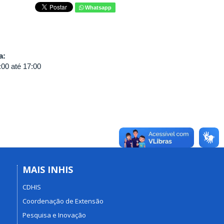
Whatsapp
va:
:00
até
17:00
MAIS INHIS
CDHIS
Coordenação de Extensão
Pesquisa e Inovação