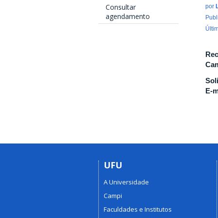
Consultar
por
agendamento
Publ
Últi
Rec
Cam
Sol
E-m
UFU
A Universidade
Campi
Faculdades e Institutos