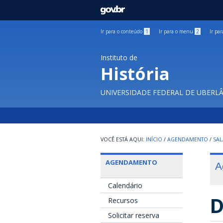
GOVBR
Ir para o conteúdo
1
Ir para o menu
2
Ir pa
Instituto de
História
UNIVERSIDADE FEDERAL DE UBERL
INÍCIO
/
AGENDAMENTO
/
SAL
AGENDAMENTO
A
Calendário
D
Recursos
Solicitar reserva