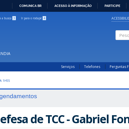
COMUNICA BR
ACESSO À INFORMAÇÃO
PARTICIPE
IR
PARA
ACESSIBIL
ra a busca
3
Ir para o rodapé
4
O
CONTEÚDO
Pesqui
ÂNDIA
Serviços
Telefones
Perguntas 
A 1H55
gendamentos
efesa de TCC - Gabriel Fo