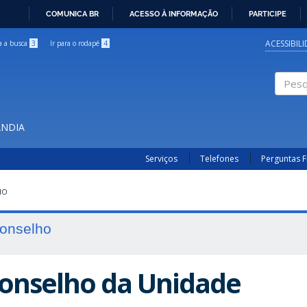
COMUNICA BR
ACESSO À INFORMAÇÃO
PARTICIPE
IR
PARA
ACESSIBIL
ra a busca
3
Ir para o rodapé
4
O
CONTEÚDO
Pesqui
ÂNDIA
Serviços
Telefones
Perguntas 
HO
onselho
onselho da Unidade