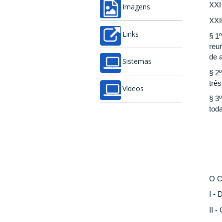
XXI
Imagens
XXI
Links
§ 1º
reu
de 
Sistemas
§ 2
trê
Vídeos
§ 3
tod
O C
I - 
II 