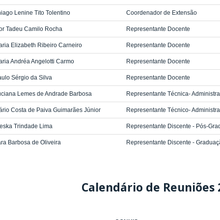
iago Lenine Tito Tolentino
Coordenador de Extensão
gor Tadeu Camilo Rocha
Representante Docente
ria Elizabeth Ribeiro Carneiro
Representante Docente
ria Andréa Angelotti Carmo
Representante Docente
ulo Sérgio da Silva
Representante Docente
uciana Lemes de Andrade Barbosa
Representante Técnica- Administra
ário Costa de Paiva Guimarães Júnior
Representante Técnico- Administra
leska Trindade Lima
Representante Discente - Pós-Gr
ra Barbosa de Oliveira
Representante Discente - Gradua
Calendário de Reuniões 