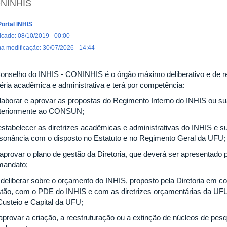
NINHIS
Portal INHIS
icado: 08/10/2019 - 00:00
ma modificação: 30/07/2026 - 14:44
onselho do INHIS - CONINHIS é o órgão máximo deliberativo e de r
éria acadêmica e administrativa e terá por competência:
 elaborar e aprovar as propostas do Regimento Interno do INHIS ou s
teriormente ao CONSUN;
- estabelecer as diretrizes acadêmicas e administrativas do INHIS e
sonância com o disposto no Estatuto e no Regimento Geral da UFU;
- aprovar o plano de gestão da Diretoria, que deverá ser apresentado p
mandato;
- deliberar sobre o orçamento do INHIS, proposto pela Diretoria em 
tão, com o PDE do INHIS e com as diretrizes orçamentárias da UF
Custeio e Capital da UFU;
 aprovar a criação, a reestruturação ou a extinção de núcleos de pesq