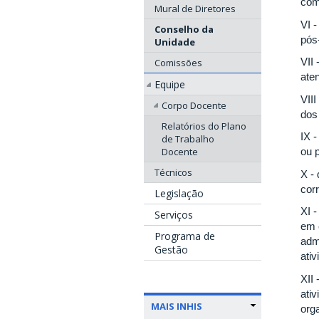
com
Mural de Diretores
VI 
Conselho da
pós
Unidade
VII
Comissões
ate
Equipe
VII
Corpo Docente
dos
Relatórios do Plano
IX 
de Trabalho
Docente
ou 
Técnicos
X -
cor
Legislação
XI 
Serviços
em 
Programa de
adm
Gestão
ativ
XII
ativ
MAIS INHIS
org