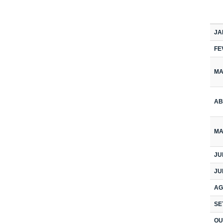
JA
FE
M
AB
MA
JU
JU
AG
SE
OU