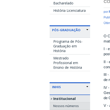
CO
Bacharelado
História Licenciatura
por
Publ
Últi
PÓS-GRADUAÇÃO
O C
mat
Programa de Pós-
Graduação em
I -
História
pos
Mestrado
II 
Profissional em
con
Ensino de História
III 
de 
INHIS
IV 
Ges
de 
Institucional
V -
Nossos números