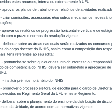
ueridos estes recursos, interna ou externamente à UFU;
 - aprovar os planos de trabalho e os relatórios de atividades realiza
 - criar comissões, assessorias e/ou outros mecanismos necessári
buições;
 aprovar os relatórios de progressão horizontal e vertical e de estág
rdo com o prazo e normas da resolução vigente;
 - deliberar sobre as áreas nas quais serão realizados os concursos
as do corpo docente do INHIS, assim como a composição das respe
is itens referentes ao seu edital;
I - pronunciar-se sobre qualquer assunto de interesse ou responsab
do de competência do INHIS, deverá ser submetido à apreciação de 
UFU;
I - instituir prêmios no âmbito do INHIS;
 - promover o processo eleitoral de escolha para o cargo de Diretor(a
abelecidos no Regimento Geral da UFU e neste Regimento;
- deliberar sobre o planejamento do ensino e da distribuição de disci
entes da Unidade, de acordo com as normativas vigentes;