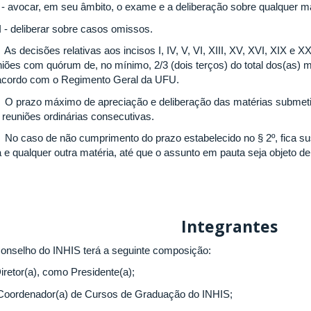
 - avocar, em seu âmbito, o exame e a deliberação sobre qualquer ma
I - deliberar sobre casos omissos.
 As decisões relativas aos incisos I, IV, V, VI, XIII, XV, XVI, XIX e
niões com quórum de, no mínimo, 2/3 (dois terços) do total dos(as)
acordo com o Regimento Geral da UFU.
º O prazo máximo de apreciação e deliberação das matérias submet
s reuniões ordinárias consecutivas.
º No caso de não cumprimento do prazo estabelecido no § 2º, fica s
a e qualquer outra matéria, até que o assunto em pauta seja objeto de
Integrantes
onselho do INHIS terá a seguinte composição:
Diretor(a), como Presidente(a);
- Coordenador(a) de Cursos de Graduação do INHIS;