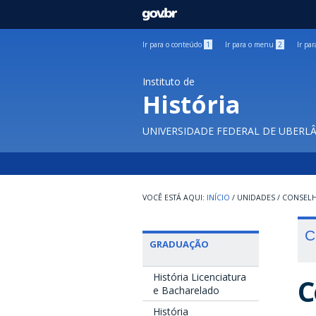
GOVBR
Ir para o conteúdo
1
Ir para o menu
2
Ir pa
Instituto de
História
UNIVERSIDADE FEDERAL DE UBERL
INÍCIO
/
UNIDADES
/
CONSEL
C
GRADUAÇÃO
História Licenciatura
C
e Bacharelado
História