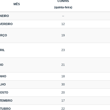
CONHIS
MÊS
(quinta-feira)
NEIRO
--
VEREIRO
12
ARÇO
19
RIL
23
IO
21
NHO
18
LHO
30
OSTO
20
TEMBRO
17
TUBRO
22