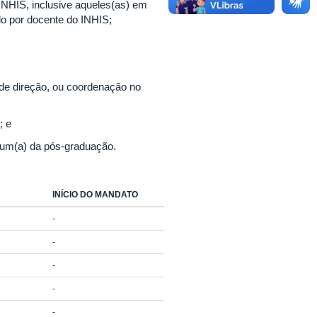
INHIS, inclusive aqueles(as) em
o por docente do INHIS;
de direção, ou coordenação no
; e
e um(a) da pós-graduação.
INÍCIO DO MANDATO
-
-
-
-
-