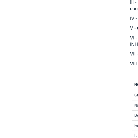
III
con
IV 
V -
VI 
INH
VII
VII
N
Gu
N
De
Iv
La