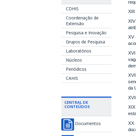
req
CDHIS
XIII
Coordenação de
XIV
Extensão
atri
Pesquisa e Inovação
XV -
Grupos de Pesquisa
aco
Laboratórios
XVI
vag
Núcleos
dema
Periódicos
XVI
CAHIS
sen
da 
XVII
CENTRAL DE
CONTEÚDOS
XIX
est
XX 
Documentos
doc