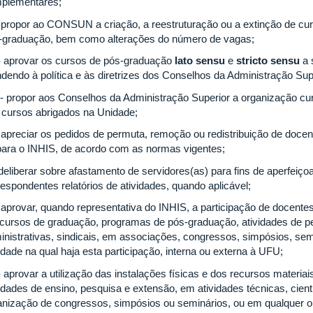
plementares;
- propor ao CONSUN a criação, a reestruturação ou a extinção de c
-graduação, bem como alterações do número de vagas;
 - aprovar os cursos de pós-graduação
lato sensu
e
stricto sensu
a 
ndendo à política e às diretrizes dos Conselhos da Administração Sup
I - propor aos Conselhos da Administração Superior a organização curr
 cursos abrigados na Unidade;
- apreciar os pedidos de permuta, remoção ou redistribuição de docen
para o INHIS, de acordo com as normas vigentes;
 deliberar sobre afastamento de servidores(as) para fins de aperfei
respondentes relatórios de atividades, quando aplicável;
- aprovar, quando representativa do INHIS, a participação de docentes
cursos de graduação, programas de pós-graduação, atividades de pe
inistrativas, sindicais, em associações, congressos, simpósios, sem
idade na qual haja esta participação, interna ou externa à UFU;
 - aprovar a utilização das instalações físicas e dos recursos materi
idades de ensino, pesquisa e extensão, em atividades técnicas, cientí
anização de congressos, simpósios ou seminários, ou em qualquer ou