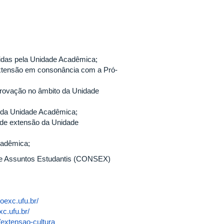
lvidas pela Unidade Acadêmica;
e extensão em consonância com a Pró-
aprovação no âmbito da Unidade
o da Unidade Acadêmica;
 de extensão da Unidade
cadêmica;
 e Assuntos Estudantis (CONSEX)
oexc.ufu.br/
xc.ufu.br/
r/extensao-cultura