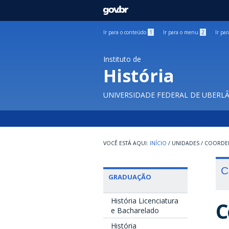
GOVBR
Ir para o conteúdo
1
Ir para o menu
2
Ir pa
Instituto de
História
UNIVERSIDADE FEDERAL DE UBERL
INÍCIO
/
UNIDADES
/
COORDEN
C
GRADUAÇÃO
História Licenciatura
C
e Bacharelado
História