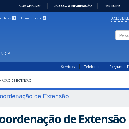
COMUNICA BR
ACESSO À INFORMAÇÃO
PARTICIPE
IR
PARA
ACESSIBIL
ra a busca
3
Ir para o rodapé
4
O
CONTEÚDO
Pesqui
ÂNDIA
Serviços
Telefones
Perguntas 
ACAO DE EXTENSAO
oordenação de Extensão
oordenação de Extensão