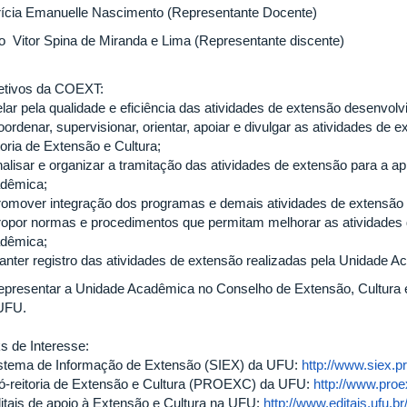
rícia Emanuelle Nascimento (Representante Docente)
o Vitor Spina de Miranda e Lima (Representante discente)
etivos da COEXT:
elar pela qualidade e eficiência das atividades de extensão desenvo
oordenar, supervisionar, orientar, apoiar e divulgar as atividades d
toria de Extensão e Cultura;
nalisar e organizar a tramitação das atividades de extensão para a 
dêmica;
romover integração dos programas e demais atividades de extensã
ropor normas e procedimentos que permitam melhorar as atividades
dêmica;
anter registro das atividades de extensão realizadas pela Unidade A
epresentar a Unidade Acadêmica no Conselho de Extensão, Cultura
UFU.
ks de Interesse:
istema de Informação de Extensão (SIEX) da UFU:
http://www.siex.pr
ró-reitoria de Extensão e Cultura (PROEXC) da UFU:
http://www.proe
ditais de apoio à Extensão e Cultura na UFU:
http://www.editais.ufu.b