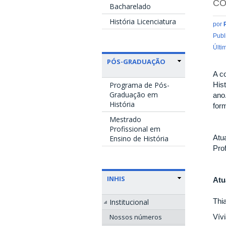
CO
Bacharelado
História Licenciatura
por
Publ
Últi
PÓS-GRADUAÇÃO
A c
His
Programa de Pós-
Graduação em
ano
História
for
Mestrado
Profissional em
Atu
Ensino de História
Prof
INHIS
Atu
Thi
Institucional
Nossos números
Vívi