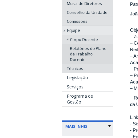
Mural de Diretores
Pat
Conselho da Unidade
Joã
Comissões
Obj
Equipe
– Z
Corpo Docente
– C
Relatórios do Plano
Rei
de Trabalho
– A
Docente
Aca
Técnicos
– P
– P
Legislação
Aca
Serviços
– M
Programa de
– R
Gestão
da 
Lin
- S
MAIS INHIS
- P
- E