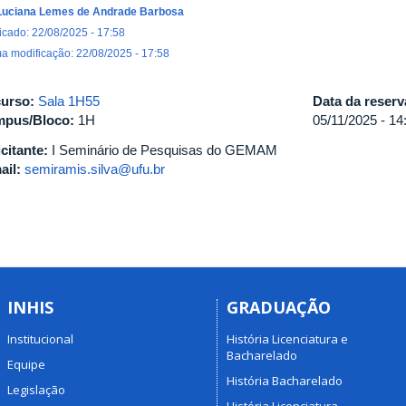
Luciana Lemes de Andrade Barbosa
icado: 22/08/2025 - 17:58
ma modificação: 22/08/2025 - 17:58
urso:
Sala 1H55
Data da reser
pus/Bloco:
1H
05/11/2025 -
14
icitante:
I Seminário de Pesquisas do GEMAM
ail:
semiramis.silva@ufu.br
INHIS
GRADUAÇÃO
Institucional
História Licenciatura e
Bacharelado
Equipe
História Bacharelado
Legislação
História Licenciatura