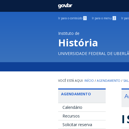
GOVBR
Ir para o conteúdo
1
Ir para o menu
2
Ir pa
Instituto de
História
UNIVERSIDADE FEDERAL DE UBERL
INÍCIO
/
AGENDAMENTO
/
SAL
AGENDAMENTO
A
Calendário
I
Recursos
Solicitar reserva