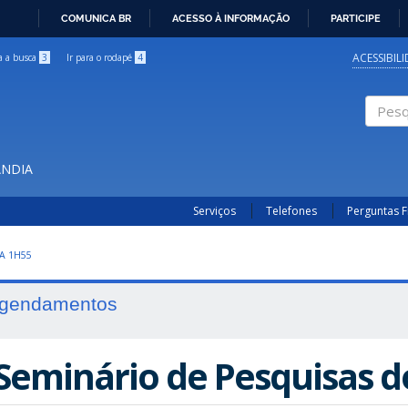
COMUNICA BR
ACESSO À INFORMAÇÃO
PARTICIPE
IR
PARA
ACESSIBIL
ra a busca
3
Ir para o rodapé
4
O
CONTEÚDO
Pesqui
ÂNDIA
Serviços
Telefones
Perguntas 
A 1H55
gendamentos
 Seminário de Pesquisas