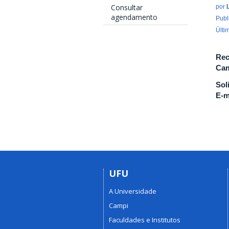
Consultar
por
agendamento
Publ
Últi
Rec
Cam
Sol
E-m
UFU
A Universidade
Campi
Faculdades e Institutos