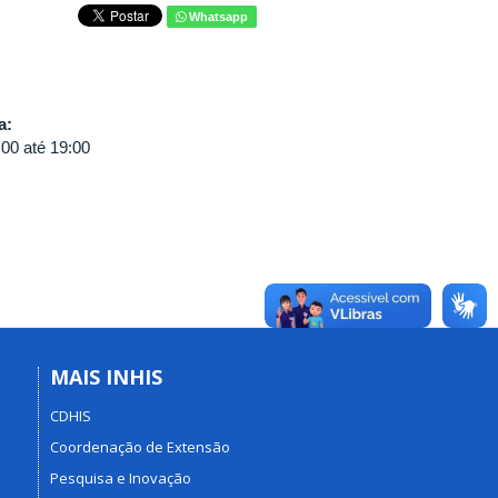
Whatsapp
va:
:00
até
19:00
MAIS INHIS
CDHIS
Coordenação de Extensão
Pesquisa e Inovação