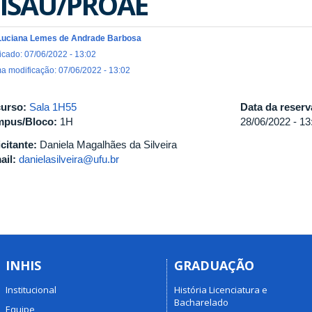
ISAU/PROAE
Luciana Lemes de Andrade Barbosa
icado: 07/06/2022 - 13:02
ma modificação: 07/06/2022 - 13:02
urso:
Sala 1H55
Data da reser
pus/Bloco:
1H
28/06/2022 -
13
icitante:
Daniela Magalhães da Silveira
ail:
danielasilveira@ufu.br
INHIS
GRADUAÇÃO
Institucional
História Licenciatura e
Bacharelado
Equipe