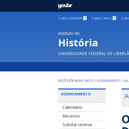
GOVBR
Ir para o conteúdo
1
Ir para o menu
2
Ir pa
Instituto de
História
UNIVERSIDADE FEDERAL DE UBERL
INÍCIO
/
AGENDAMENTO
/
SAL
AGENDAMENTO
A
Calendário
O
Recursos
Solicitar reserva