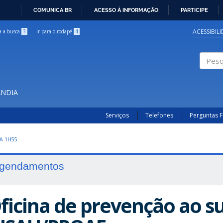
COMUNICA BR
ACESSO À INFORMAÇÃO
PARTICIPE
IR
PARA
ACESSIBIL
ra a busca
3
Ir para o rodapé
4
O
CONTEÚDO
Pesqui
ÂNDIA
Serviços
Telefones
Perguntas 
A 1H55
gendamentos
ficina de prevenção ao sui