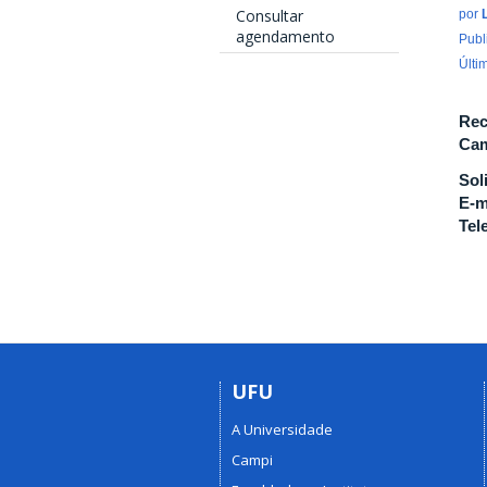
Consultar
por
agendamento
Publ
Últi
Rec
Cam
Sol
E-m
Tel
UFU
A Universidade
Campi