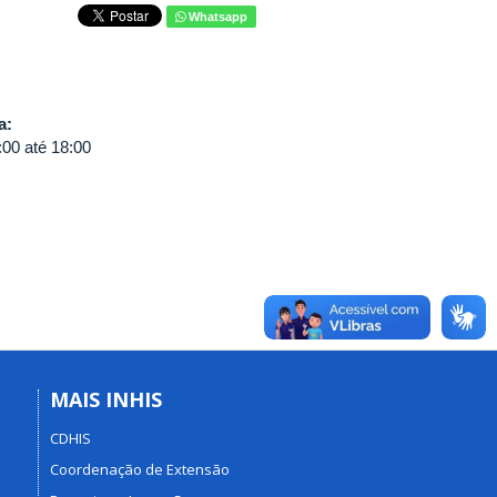
Whatsapp
va:
:00
até
18:00
MAIS INHIS
CDHIS
Coordenação de Extensão