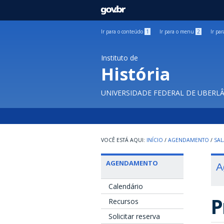
GOVBR
Ir para o conteúdo
1
Ir para o menu
2
Ir pa
Instituto de
História
UNIVERSIDADE FEDERAL DE UBERL
INÍCIO
/
AGENDAMENTO
/
SAL
AGENDAMENTO
A
Calendário
P
Recursos
Solicitar reserva