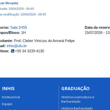
Luis Mesquita
icado: 10/04/2026 - 09:40
ma modificação: 10/04/2026 - 09:40
urso:
Sala 1H55
Data da reser
pus/Bloco:
1H
15/07/2026 -
13
icitante:
Prof. Cleber Vinícius do Amaral Felipe
ail:
inhis@ufu.br
efone:
+55 34 3239-4130
INHIS
GRADUAÇÃO
Institucional
História Licenciatura e
Bacharelado
Equipe
História Bacharelado