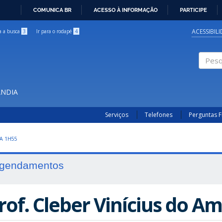
COMUNICA BR
ACESSO À INFORMAÇÃO
PARTICIPE
IR
PARA
ACESSIBIL
ra a busca
3
Ir para o rodapé
4
O
CONTEÚDO
Pesqui
ÂNDIA
Serviços
Telefones
Perguntas 
A 1H55
gendamentos
rof. Cleber Vinícius do Am