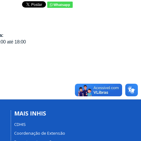
Whatsapp
va:
:00
até
18:00
MAIS INHIS
CDHIS
Coordenação de Extensão