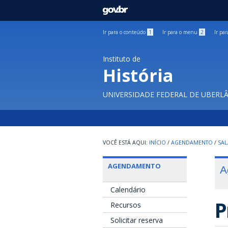
GOVBR
Ir para o conteúdo
1
Ir para o menu
2
Ir pa
Instituto de
História
UNIVERSIDADE FEDERAL DE UBERL
INÍCIO
/
AGENDAMENTO
/
SAL
AGENDAMENTO
A
Calendário
P
Recursos
Solicitar reserva