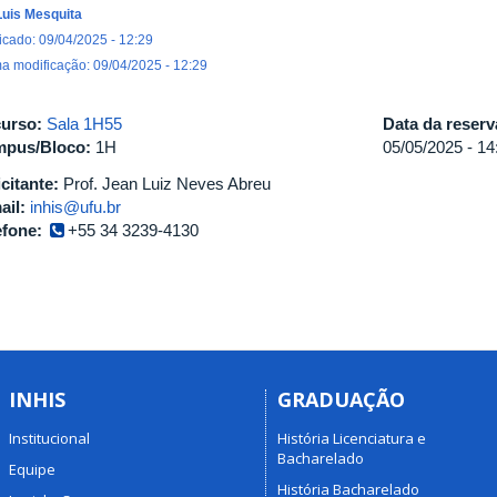
Luis Mesquita
icado: 09/04/2025 - 12:29
ma modificação: 09/04/2025 - 12:29
urso:
Sala 1H55
Data da reser
pus/Bloco:
1H
05/05/2025 -
14
icitante:
Prof. Jean Luiz Neves Abreu
ail:
inhis@ufu.br
efone:
+55 34 3239-4130
INHIS
GRADUAÇÃO
Institucional
História Licenciatura e
Bacharelado
Equipe
História Bacharelado