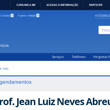
COMUNICA BR
ACESSO À INFORMAÇÃO
PARTICIPE
IR
PARA
ACESSIBIL
ra a busca
3
Ir para o rodapé
4
O
CONTEÚDO
Pesqui
ÂNDIA
Serviços
Telefones
Perguntas 
A 1H55
gendamentos
rof. Jean Luiz Neves Abre