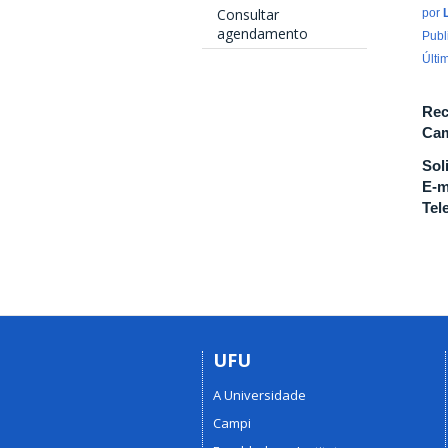
Consultar
por
agendamento
Publ
Últi
Rec
Cam
Sol
E-m
Tel
UFU
A Universidade
Campi