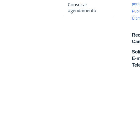
Consultar
por
agendamento
Publ
Últi
Rec
Cam
Sol
E-m
Tel