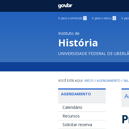
GOVBR
Ir para o conteúdo
1
Ir para o menu
2
Ir pa
Instituto de
História
UNIVERSIDADE FEDERAL DE UBERL
INÍCIO
/
AGENDAMENTO
/
SAL
AGENDAMENTO
A
Calendário
P
Recursos
Solicitar reserva