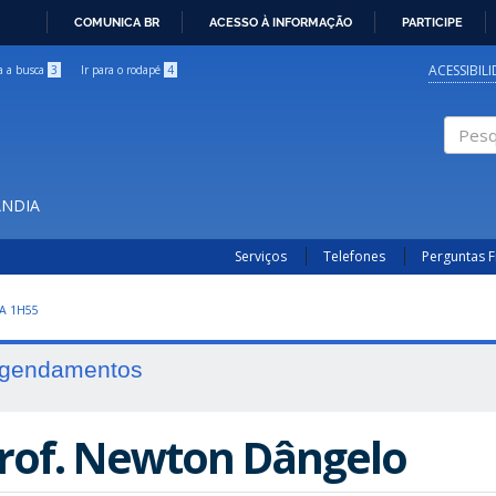
COMUNICA BR
ACESSO À INFORMAÇÃO
PARTICIPE
IR
PARA
ACESSIBIL
ra a busca
3
Ir para o rodapé
4
O
CONTEÚDO
Pesqui
ÂNDIA
Serviços
Telefones
Perguntas 
A 1H55
gendamentos
rof. Newton Dângelo