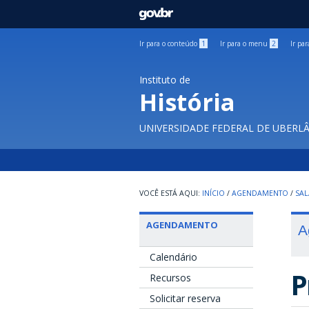
GOVBR
Ir para o conteúdo
1
Ir para o menu
2
Ir pa
Instituto de
História
UNIVERSIDADE FEDERAL DE UBERL
INÍCIO
/
AGENDAMENTO
/
SAL
AGENDAMENTO
A
Calendário
P
Recursos
Solicitar reserva