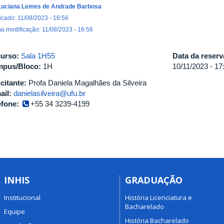
Luciana Lemes de Andrade Barbosa
icado: 11/08/2023 - 16:56
ma modificação: 11/08/2023 - 16:56
urso:
Sala 1H55
Data da reser
pus/Bloco:
1H
10/11/2023 -
17
icitante:
Profa Daniela Magalhães da Silveira
ail:
danielasilveira@ufu.br
efone:
+55 34 3239-4199
INHIS
GRADUAÇÃO
Institucional
História Licenciatura e
Bacharelado
Equipe
História Bacharelado