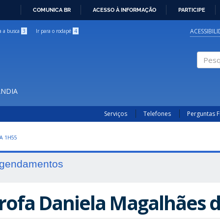
COMUNICA BR
ACESSO À INFORMAÇÃO
PARTICIPE
IR
PARA
ACESSIBIL
ra a busca
3
Ir para o rodapé
4
O
CONTEÚDO
Pesqui
ÂNDIA
Serviços
Telefones
Perguntas 
A 1H55
gendamentos
rofa Daniela Magalhães da