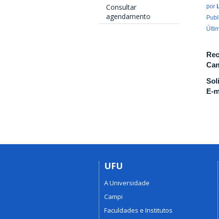
Consultar
por
agendamento
Publ
Últi
Rec
Cam
Sol
E-m
UFU
A Universidade
Campi
Faculdades e Institutos