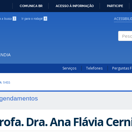
COMUNICA BR
ACESSO À INFORMAÇÃO
PARTICIPE
IR
PARA
ACESSIBIL
ra a busca
3
Ir para o rodapé
4
O
CONTEÚDO
Pesqui
ÂNDIA
Serviços
Telefones
Perguntas 
A 1H55
gendamentos
rofa. Dra. Ana Flávia Cer