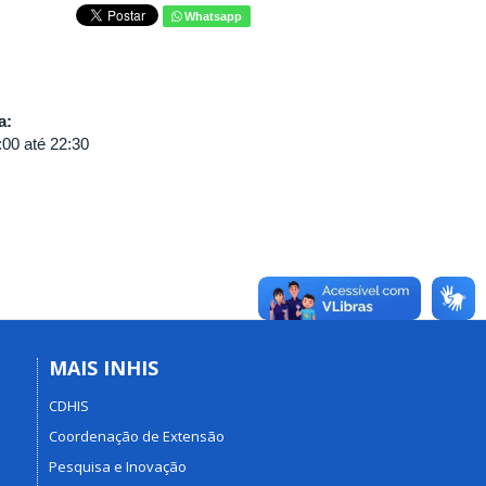
Whatsapp
va:
:00
até
22:30
MAIS INHIS
CDHIS
Coordenação de Extensão
Pesquisa e Inovação