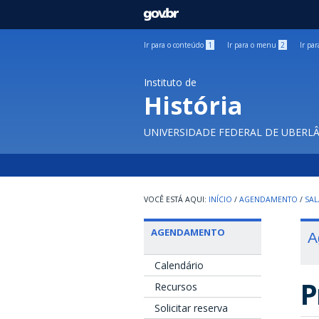
GOVBR
Ir para o conteúdo
1
Ir para o menu
2
Ir pa
Instituto de
História
UNIVERSIDADE FEDERAL DE UBERL
INÍCIO
/
AGENDAMENTO
/
SAL
AGENDAMENTO
A
Calendário
P
Recursos
Solicitar reserva