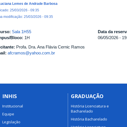
Luciana Lemes de Andrade Barbosa
icado: 25/03/2026 - 09:35
ma modificação: 25/03/2026 - 09:35
urso:
Sala 1H55
Data da reser
pus/Bloco:
1H
06/05/2026 -
19
icitante:
Profa. Dra. Ana Flávia Cernic Ramos
ail:
afcramos@yahoo.com.br
INHIS
GRADUAÇÃO
Institucional
História Licenciatura e
Bacharelado
Equipe
História Bacharelado
Legislação
História Licenciatura