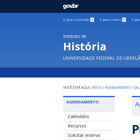
GOVBR
Ir para o conteúdo
1
Ir para o menu
2
Ir pa
Instituto de
História
UNIVERSIDADE FEDERAL DE UBERL
INÍCIO
/
AGENDAMENTO
/
SAL
AGENDAMENTO
A
Calendário
P
Recursos
Solicitar reserva