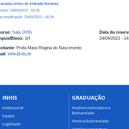
Luciana Lemes de Andrade Barbosa
icado: 20/04/2023 - 16:34
ma modificação: 20/04/2023 - 16:34
urso:
Sala 1H55
Data da reser
pus/Bloco:
1H
24/04/2023 -
14
icitante:
Profa Mara Regina do Nascimento
ail:
inhis@ufu.br
INHIS
GRADUAÇÃO
Institucional
História Licenciatura e
Bacharelado
Equipe
História Bacharelado
Legislação
História Licenciatura