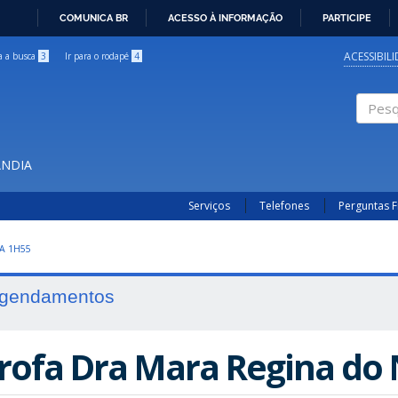
COMUNICA BR
ACESSO À INFORMAÇÃO
PARTICIPE
IR
PARA
ACESSIBIL
ra a busca
3
Ir para o rodapé
4
O
CONTEÚDO
Pesqui
ÂNDIA
Serviços
Telefones
Perguntas 
A 1H55
gendamentos
rofa Dra Mara Regina do