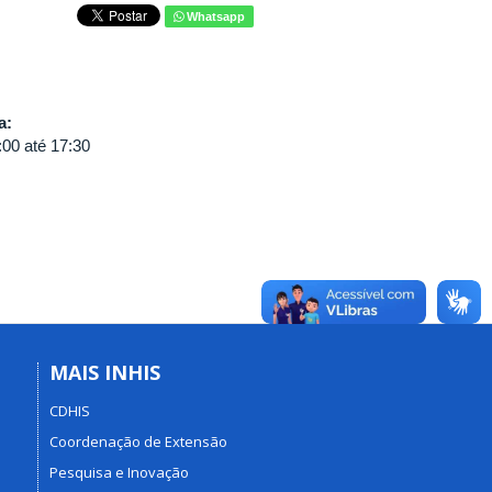
Whatsapp
va:
:00
até
17:30
MAIS INHIS
CDHIS
Coordenação de Extensão
Pesquisa e Inovação