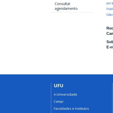
Consultar
por
agendamento
Publ
Últi
Rec
Cam
Sol
E-m
UFU
A Universidade
Campi
Faculdades e Institutos