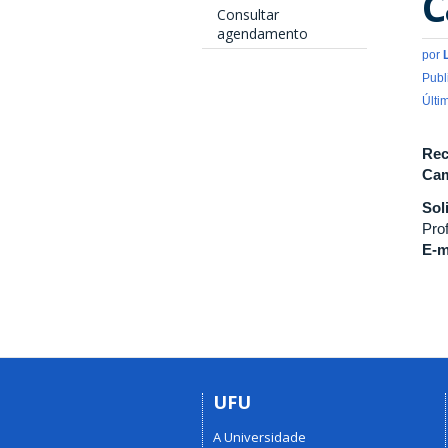
C
Consultar
agendamento
por
Publ
Últi
Rec
Cam
Sol
Pro
E-m
UFU
A Universidade