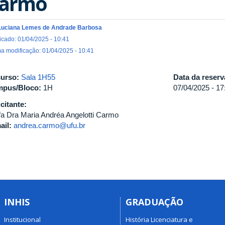
armo
Luciana Lemes de Andrade Barbosa
icado: 01/04/2025 - 10:41
ma modificação: 01/04/2025 - 10:41
urso:
Sala 1H55
Data da reser
pus/Bloco:
1H
07/04/2025 -
17
icitante:
fa Dra Maria Andréa Angelotti Carmo
ail:
andrea.carmo@ufu.br
INHIS
GRADUAÇÃO
Institucional
História Licenciatura e