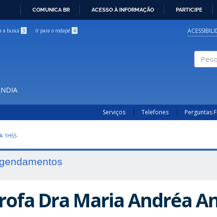
COMUNICA BR
ACESSO À INFORMAÇÃO
PARTICIPE
IR
PARA
ACESSIBIL
ra a busca
3
Ir para o rodapé
4
O
CONTEÚDO
Pesqui
ÂNDIA
Serviços
Telefones
Perguntas 
A 1H55
gendamentos
rofa Dra Maria Andréa An