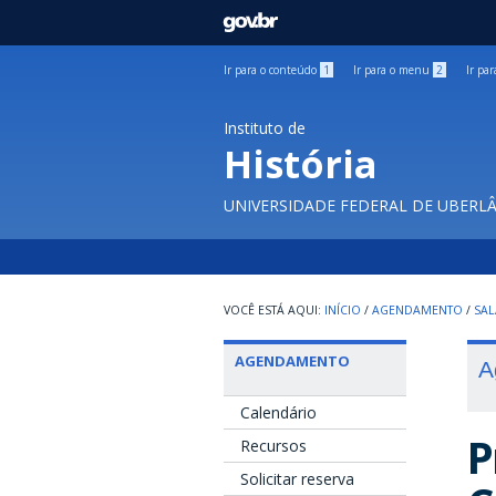
GOVBR
Ir para o conteúdo
1
Ir para o menu
2
Ir pa
Instituto de
História
UNIVERSIDADE FEDERAL DE UBERL
INÍCIO
/
AGENDAMENTO
/
SAL
AGENDAMENTO
A
Calendário
P
Recursos
Solicitar reserva