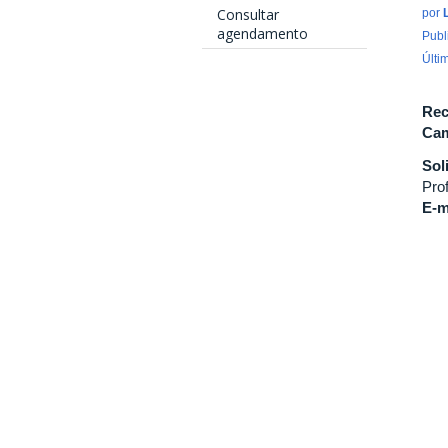
Consultar
por
agendamento
Publ
Últi
Rec
Cam
Sol
Pro
E-m