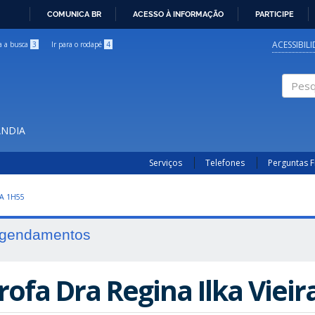
COMUNICA BR
ACESSO À INFORMAÇÃO
PARTICIPE
IR
PARA
ACESSIBIL
ra a busca
3
Ir para o rodapé
4
O
CONTEÚDO
Pesqui
ÂNDIA
Serviços
Telefones
Perguntas 
A 1H55
gendamentos
rofa Dra Regina Ilka Viei