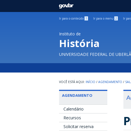
GOVBR
Ir para o conteúdo
1
Ir para o menu
2
Ir pa
Instituto de
História
UNIVERSIDADE FEDERAL DE UBERL
INÍCIO
/
AGENDAMENTO
/
SAL
AGENDAMENTO
A
Calendário
P
Recursos
Solicitar reserva