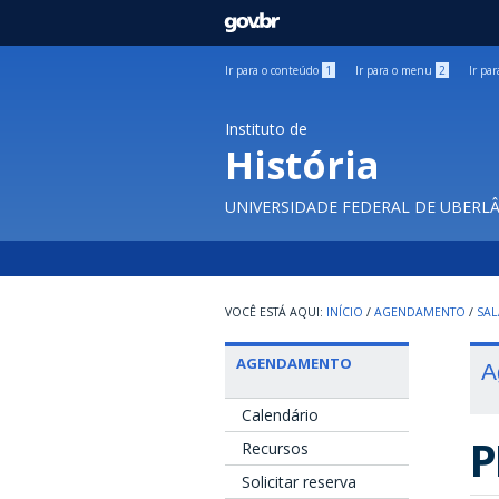
GOVBR
Ir para o conteúdo
1
Ir para o menu
2
Ir pa
Instituto de
História
UNIVERSIDADE FEDERAL DE UBERL
INÍCIO
/
AGENDAMENTO
/
SAL
AGENDAMENTO
A
Calendário
P
Recursos
Solicitar reserva