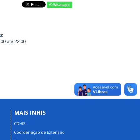
Whatsapp
va:
:00
até
22:00
MAIS INHIS
CDHIS
Coordenação de Extensão