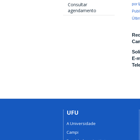
Consultar
por
agendamento
Publ
Últi
Rec
Cam
Sol
E-m
Tel
UFU
A Universidade
Campi