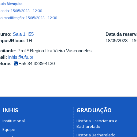
Luis Mesquita
icado: 15/05/2023 - 12:30
ma modificação: 15/05/2023 - 12:30
urso:
Sala 1H55
Data da reser
pus/Bloco:
1H
18/05/2023 -
19
icitante:
Prof.ª Regina Ilka Vieira Vasconcelos
ail:
inhis@ufu.br
efone:
+55 34 3239-4130
INHIS
GRADUAÇÃO
Institucional
História Licenciatura e
Bacharelado
Equipe
História Bacharelado