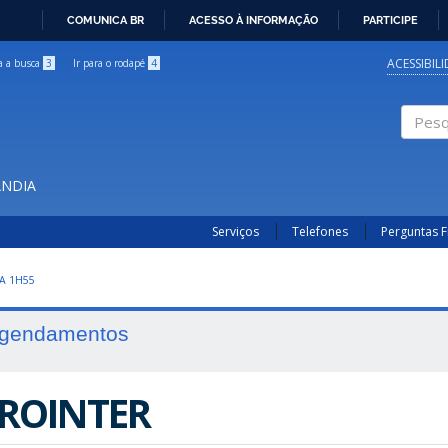
COMUNICA BR
ACESSO À INFORMAÇÃO
PARTICIPE
IR
PARA
ACESSIBIL
ra a busca
3
Ir para o rodapé
4
O
CONTEÚDO
Pesqui
ÂNDIA
Serviços
Telefones
Perguntas 
A 1H55
gendamentos
ROINTER