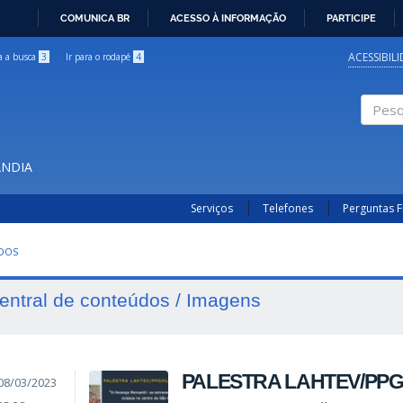
COMUNICA BR
ACESSO À INFORMAÇÃO
PARTICIPE
IR
PARA
ACESSIBIL
ra a busca
3
Ir para o rodapé
4
O
CONTEÚDO
Pesqui
ÂNDIA
Serviços
Telefones
Perguntas 
UDOS
entral de conteúdos / Imagens
PALESTRA LAHTEV/PPGH
08/03/2023