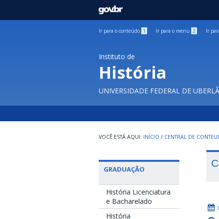
GOVBR
Ir para o conteúdo
1
Ir para o menu
2
Ir pa
Instituto de
História
UNIVERSIDADE FEDERAL DE UBERL
INÍCIO
/
CENTRAL DE CONTE
C
GRADUAÇÃO
História Licenciatura
e Bacharelado
História