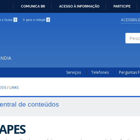
COMUNICA BR
ACESSO À INFORMAÇÃO
PARTICIPE
IR
PARA
ACESSIBIL
ra a busca
3
Ir para o rodapé
4
O
CONTEÚDO
Pesqui
ÂNDIA
Serviços
Telefones
Perguntas 
UDOS
/
LINKS
entral de conteúdos
APES