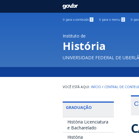
GOVBR
Ir para o conteúdo
1
Ir para o menu
2
Ir pa
Instituto de
História
UNIVERSIDADE FEDERAL DE UBERL
INÍCIO
/
CENTRAL DE CONTE
C
GRADUAÇÃO
História Licenciatura
C
e Bacharelado
História