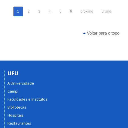
1
2
3
4
5
6
próximo
último
Voltar para o topo
UFU
A Universidade
Campi
Faculdades e Institutos
Bibliotecas
Hospitais
Restaurantes