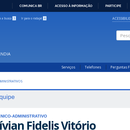
COMUNICA BR
ACESSO À INFORMAÇÃO
PARTICIPE
IR
PARA
ACESSIBIL
ra a busca
3
Ir para o rodapé
4
O
CONTEÚDO
Pesqui
ÂNDIA
Serviços
Telefones
Perguntas 
MINISTRATIVOS
quipe
NICO-ADMINISTRATIVO
ívian Fidelis Vitório