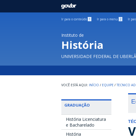
GOVBR
Ir para o conteúdo
1
Ir para o menu
2
Ir pa
Instituto de
História
UNIVERSIDADE FEDERAL DE UBERL
INÍCIO
/
EQUIPE
/
TECNICO AD
E
GRADUAÇÃO
História Licenciatura
TÉC
e Bacharelado
V
História