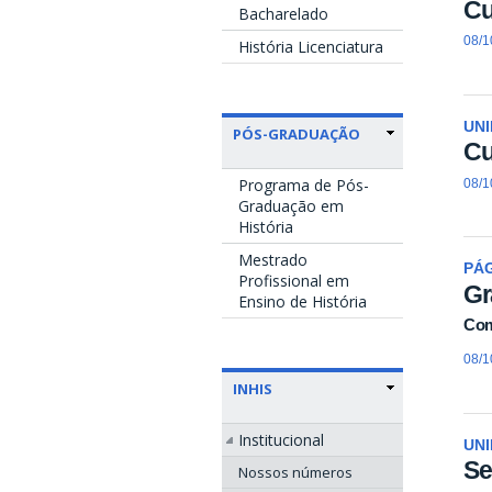
Cu
Bacharelado
08/1
História Licenciatura
UN
PÓS-GRADUAÇÃO
Cu
Programa de Pós-
08/1
Graduação em
História
Mestrado
PÁ
Profissional em
Gr
Ensino de História
Com
08/1
INHIS
Institucional
UN
Se
Nossos números