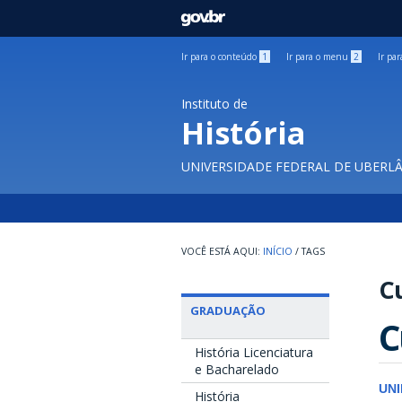
GOVBR
Ir para o conteúdo
1
Ir para o menu
2
Ir pa
Instituto de
História
UNIVERSIDADE FEDERAL DE UBERL
INÍCIO
/
TAGS
Cu
GRADUAÇÃO
C
História Licenciatura
e Bacharelado
UN
História