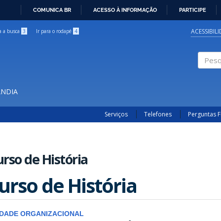
COMUNICA BR
ACESSO À INFORMAÇÃO
PARTICIPE
IR
PARA
ACESSIBIL
ra a busca
3
Ir para o rodapé
4
O
CONTEÚDO
Pesqui
ÂNDIA
Serviços
Telefones
Perguntas 
rso de História
urso de História
IDADE ORGANIZACIONAL