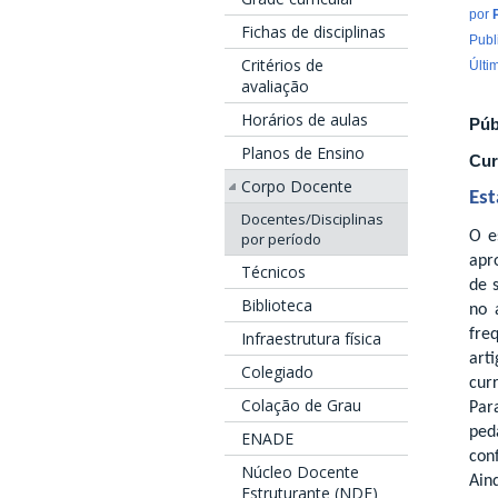
por
Fichas de disciplinas
Publ
Critérios de
Últi
avaliação
Horários de aulas
Púb
Planos de Ensino
Cur
Corpo Docente
Est
Docentes/Disciplinas
O e
por período
apr
Técnicos
de 
Biblioteca
no 
fre
Infraestrutura física
art
Colegiado
cur
Colação de Grau
Par
ped
ENADE
con
Núcleo Docente
Ain
Estruturante (NDE)