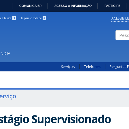
COMUNICA BR
ACESSO À INFORMAÇÃO
PARTICIPE
IR
PARA
ACESSIBIL
ra a busca
3
Ir para o rodapé
4
O
CONTEÚDO
Pesqui
ÂNDIA
Serviços
Telefones
Perguntas 
erviço
stágio Supervisionado