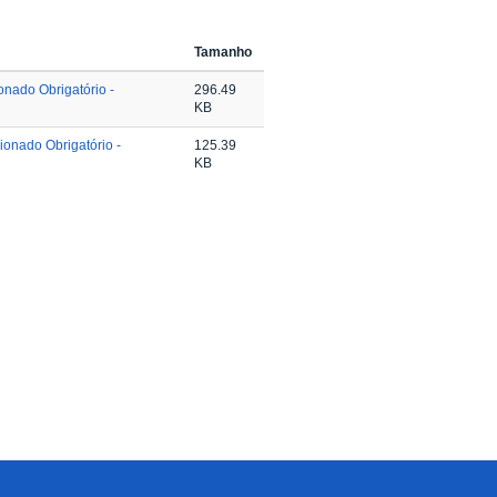
Tamanho
nado Obrigatório -
296.49
KB
onado Obrigatório -
125.39
KB