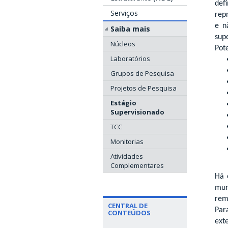
def
Serviços
rep
e n
Saiba mais
supe
Núcleos
Pote
Laboratórios
Grupos de Pesquisa
Projetos de Pesquisa
Estágio
Supervisionado
TCC
Monitorias
Atividades
Complementares
Há 
mun
rem
CENTRAL DE
Par
CONTEÚDOS
ext