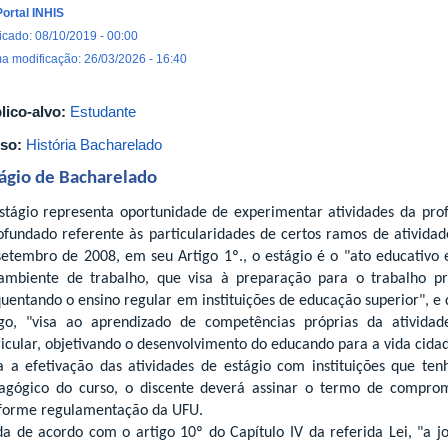
Portal INHIS
icado: 08/10/2019 - 00:00
ma modificação: 26/03/2026 - 16:40
lico-alvo:
Estudante
so:
História Bacharelado
ágio de Bacharelado
stágio representa oportunidade de experimentar atividades da pro
ofundado referente às particularidades de certos ramos de atividad
setembro de 2008, em seu Artigo 1º., o estágio é o "ato educativo 
ambiente de trabalho, que visa à preparação para o trabalho p
quentando o ensino regular em instituições de educação superior", e 
igo, "visa ao aprendizado de competências próprias da atividade
ricular, objetivando o desenvolvimento do educando para a vida cidad
a a efetivação das atividades de estágio com instituições que te
agógico do curso, o discente deverá assinar o termo de comprom
forme regulamentação da UFU.
da de acordo com o artigo 10º do Capítulo IV da referida Lei, "a j