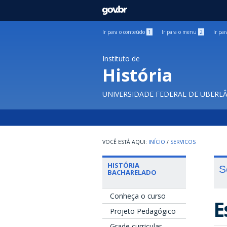
GOVBR
Ir para o conteúdo
1
Ir para o menu
2
Ir pa
Instituto de
História
UNIVERSIDADE FEDERAL DE UBERL
INÍCIO
/
SERVICOS
HISTÓRIA
S
BACHARELADO
Conheça o curso
E
Projeto Pedagógico
Grade curricular