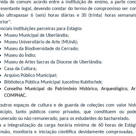
inida de comum acordo entre a instituição de ensino, a parte con
resentante legal, devendo constar do termo de compromisso ser com
ão ultrapassar 6 (seis) horas diárias e 30 (trinta) horas semana
rior".
nciais instituições parceiras para Estágio:
Museu Municipal de Uberlândia;
Museu Universitário de Arte (MUnA);
Museu da Biodiversidade do Cerrado;
Museu do Índio;
Museu de Artes Sacras da Diocese de Uberlândia;
Casa da Cultura;
Arquivo Público Municipal;
Biblioteca Pública Municipal Juscelino Kubitschek;
Conselho Municipal do Patrimônio Histórico, Arqueológico, Ar
COMPHAC.
outros espaços de cultura e de guarda de coleções com valor hist
icípio, tanto públicos como privados, que constituem ou pode
unerado ou não remunerado, para os estudantes do bacharelado.
a a integralização da carga horária mínima de 60 horas de Estági
ensão, monitoria e iniciação científica devidamente comprovadas,