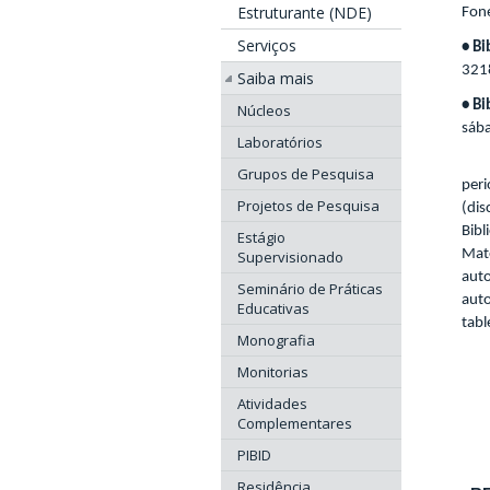
Estruturante (NDE)
Fon
Serviços
• Bi
321
Saiba mais
• Bi
Núcleos
sába
Laboratórios
O ac
Grupos de Pesquisa
peri
Projetos de Pesquisa
(di
Bibl
Estágio
Mate
Supervisionado
aut
Seminário de Práticas
aut
Educativas
tabl
Monografia
Con
Monitorias
Con
Atividades
Complementares
PIBID
Residência