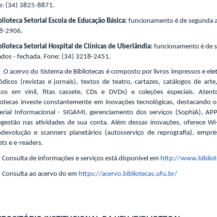
e: (34) 3825-8871.
blioteca Setorial Escola de Educação Básica:
funcionamento é de segunda a 
8-2906.
blioteca Setorial Hospital de Clínicas de Uberlândia:
funcionamento é de s
dos - fechada. Fone: (34) 3218-2451.
ervo do Sistema de Bibliotecas é composto por livros impressos e eletrô
ódicos (revistas e jornais), textos de teatro, cartazes, catálogos de ar
scos em vinil, fitas cassete, CDs e DVDs) e coleções especiais. Ate
iotecas
investe constantemente em inovações tecnológicas, destacando o
rial Informacional - SIGAMI, gerenciamento dos serviços (SophiA), APP
ogestão nas atividades de sua conta. Além dessas inovações, oferece W
odevolução e scanners planetários (autosserviço de reprografia), empr
ets e e-readers.
sulta de informações e serviços está disponível em
http://www.bibliot
sulta ao acervo do em
https://acervo.bibliotecas.ufu.br/