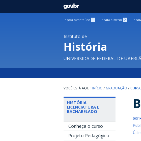
GOVBR
Ir para o conteúdo
1
Ir para o menu
2
Ir pa
Instituto de
História
UNIVERSIDADE FEDERAL DE UBERL
INÍCIO
/
GRADUAÇÃO
/
CURSO
B
HISTÓRIA
LICENCIATURA E
BACHARELADO
por
Conheça o curso
Publ
Últi
Projeto Pedagógico