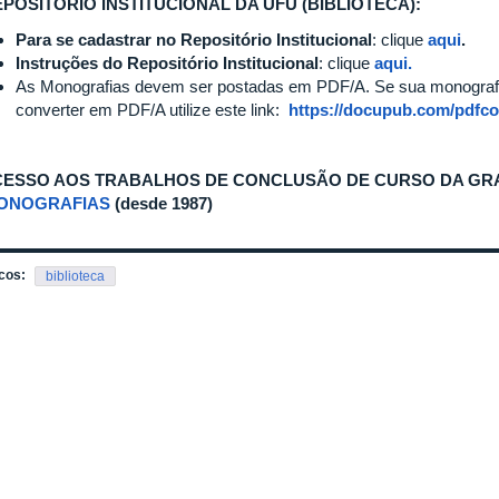
POSITÓRIO INSTITUCIONAL DA UFU (BIBLIOTECA):
Para se cadastrar no Repositório Institucional
: clique
aqui
.
Instruções do Repositório Institucional
: clique
aqui.
As Monografias devem ser postadas em PDF/A. Se sua monograf
converter em PDF/A utilize este link:
https://docupub.com/pdfco
ESSO AOS TRABALHOS DE CONCLUSÃO DE CURSO DA GR
ONOGRAFIAS
(desde 1987)
cos:
biblioteca