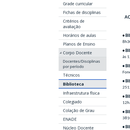
Grade curricular
Fichas de disciplinas
AC
Critérios de
avaliação
Horários de aulas
• Bi
8h3
Planos de Ensino
• Bi
Corpo Docente
às 1
Docentes/Disciplinas
por período
• Bi
Fon
Técnicos
• Bi
Biblioteca
251
Infraestrutura física
• Bi
Colegiado
12h
Colação de Grau
• Bi
381
ENADE
Núcleo Docente
• Bi