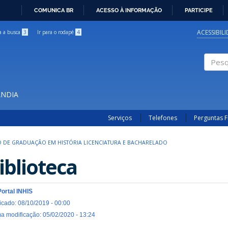
COMUNICA BR
ACESSO À INFORMAÇÃO
PARTICIPE
IR
PARA
ACESSIBIL
ra a busca
3
Ir para o rodapé
4
O
CONTEÚDO
Pesqui
ÂNDIA
Serviços
Telefones
Perguntas 
 DE GRADUAÇÃO EM HISTÓRIA LICENCIATURA E BACHARELADO
iblioteca
Portal INHIS
icado: 08/10/2019 - 00:00
ma modificação: 05/02/2020 - 13:24