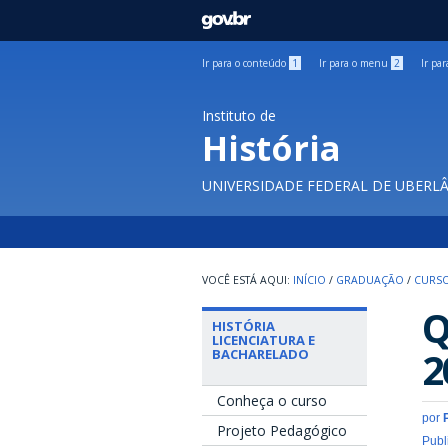
GOVBR
Ir para o conteúdo
1
Ir para o menu
2
Ir pa
Instituto de
História
UNIVERSIDADE FEDERAL DE UBERL
INÍCIO
/
GRADUAÇÃO
/
CURSO
Q
HISTÓRIA
LICENCIATURA E
2
BACHARELADO
Conheça o curso
por
Projeto Pedagógico
Publ